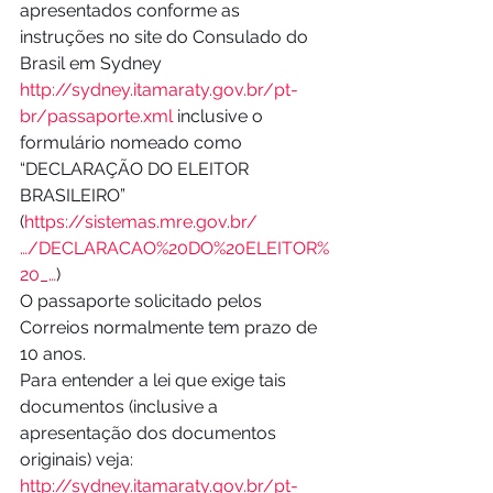
apresentados conforme as 
instruções no site do Consulado do 
Brasil em Sydney 
http://sydney.itamaraty.gov.br/pt-
br/passaporte.xml
 inclusive o 
formulário nomeado como 
“DECLARAÇÃO DO ELEITOR 
BRASILEIRO” 
(
https://sistemas.mre.gov.br/
…/DECLARACAO%20DO%20ELEITOR%
20_…
)
O passaporte solicitado pelos 
Correios normalmente tem prazo de 
10 anos.
Para entender a lei que exige tais 
documentos (inclusive a 
apresentação dos documentos 
originais) veja: 
http://sydney.itamaraty.gov.br/pt-