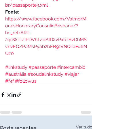
br/passaporte3.xml
Fonte:
https://www.facebook.com/ValmorM
oraisHonoraryConsulinBrisbane/?
hc_ref=ART-
2qcWTIZIPDVhTZdAlDXvPxbTSvDhMS
vrivEQZPaMsPyab2bEB91VNQTaFu6N
Uz0
#linkstudy
#passaporte
#intercambio
#austrália
#soudalinkstudy
#viajar
#f4f
#followus
Ver tudo
Posts recentes