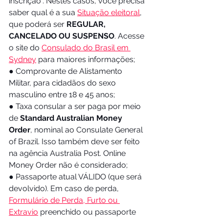
inscrição”. Nestes casos, você precisa 
saber qual é a sua 
Situação eleitoral
, 
que poderá ser 
REGULAR, 
CANCELADO OU SUSPENSO
. Acesse 
o site do 
Consulado do Brasil em 
Sydney
 para maiores informações;
● Comprovante de Alistamento 
Militar, para cidadãos do sexo 
masculino entre 18 e 45 anos;
● Taxa consular a ser paga por meio 
de 
Standard Australian Money 
Order
, nominal ao Consulate General 
of Brazil. Isso também deve ser feito 
na agência Australia Post. Online 
Money Order não é considerado;
● Passaporte atual VÁLIDO (que será 
devolvido). Em caso de perda,  
Formulário de Perda, Furto ou 
Extravio
 preenchido ou passaporte 