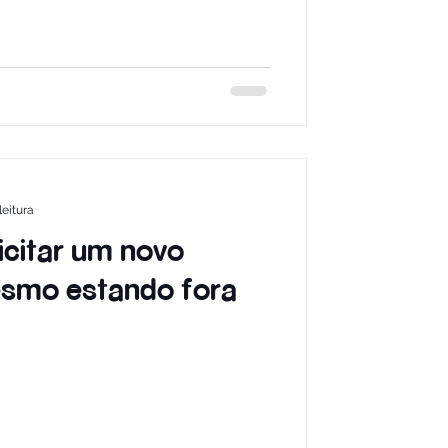
leitura
icitar um novo
esmo estando fora