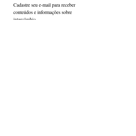
Cadastre seu e-mail para receber 
conteúdos e informações sobre 
intercâmbio.
Email
*
Cadastrar
Quero me cadastrar
Siga a Link Study
Certificações