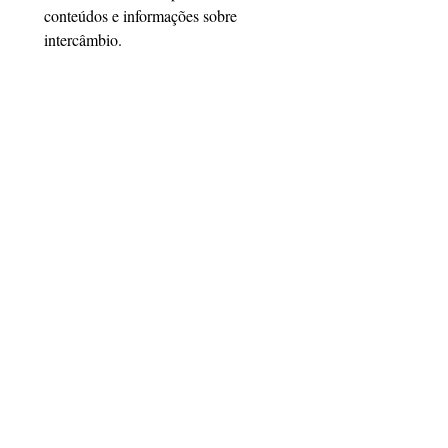
conteúdos e informações sobre 
intercâmbio.
Email
*
Cadastrar
Quero me cadastrar
Siga a Link Study
Certificações