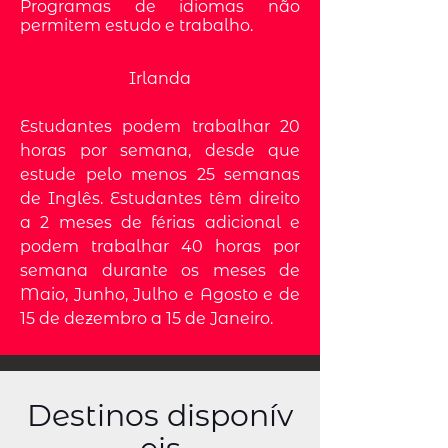
Programas de idiomas não
permitem estudo e trabalho.
Irlanda
Estudantes podem trabalhar 20
horas por semana, desde que
estude pelo menos 25 semanas
de Inglês. Estudantes têm direito
a 2 meses de férias adicional e
podem trabalhar 40 horas por
semana durante os meses de
Maio, Junho, Julho e Agosto e de
15 de dezembro a 15 de Janeiro.
Destinos disponív