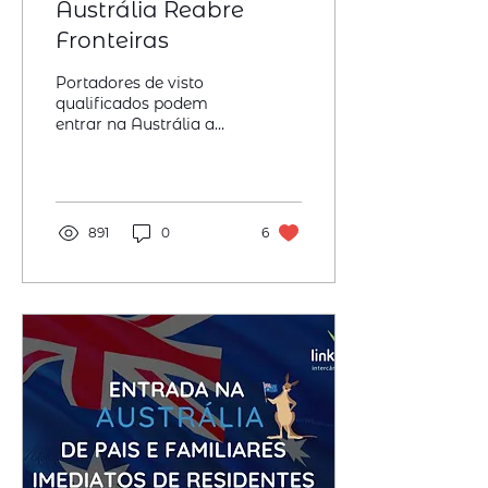
Austrália Reabre
Fronteiras
Portadores de visto
qualificados podem
entrar na Austrália a
partir de 1º de dezembro
de 2021, incluindo vistos
ligados à qualificação...
891
0
6