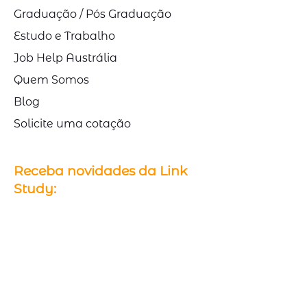
Graduação / Pós Graduação
Estudo e Trabalho
Job Help Austrália
Quem Somos
Blog
Solicite uma cotação
Receba novidades da Link
Study:
Cadastre seu e-mail para receber 
conteúdos e informações sobre 
intercâmbio.
Email
*