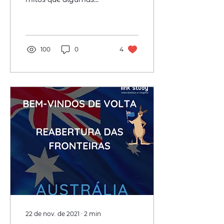
agências andam
espalhando por aí sobre
o visto de estudante! -
Visto de...
100
0
4
22 de nov. de 2021
∙
2
min