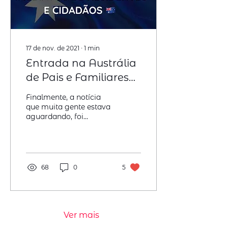
17 de nov. de 2021
∙
1
min
Entrada na Austrália
de Pais e Familiares
Imediatos de
Finalmente, a notícia
Residentes e
que muita gente estava
aguardando, foi
Cidadãos
anunciada pelo governo
da Austrália. Você sabia
que na definição de
pais, no...
68
0
5
Ver mais