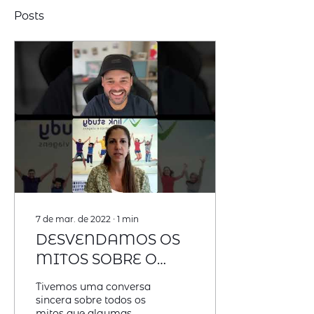
Posts
7 de mar. de 2022
∙
1
min
DESVENDAMOS OS
MITOS SOBRE O
VISTO DE
Tivemos uma conversa
ESTUDANTE!
sincera sobre todos os
mitos que algumas