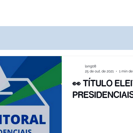
Destinos
Quem Somos
Agências
lang08
25 de out. de 2021
1 min de 
👀 TÍTULO ELE
PRESIDENCIAIS