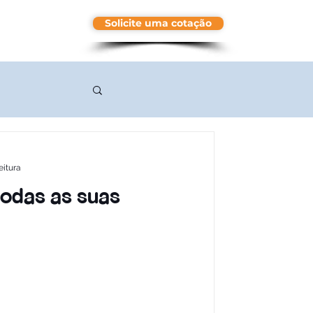
Solicite uma cotação
More
eitura
todas as suas