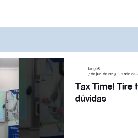
Destinos
Quem Somos
Agências
lang08
7 de jun. de 2019
1 min de l
Tax Time! Tire 
dúvidas