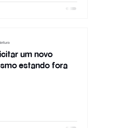
leitura
icitar um novo
esmo estando fora