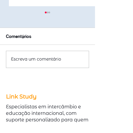
Comentários
Escreva um comentário
Emitir ou Renovar
Cursos Técnico
Passaporte com
Austrália com A
redução de 50% na taxa
Demanda no Me
Link Study
Especialistas em intercâmbio e
educação internacional, com
suporte personalizado para quem
deseja estudar na Austrália,
Canadá, Irlanda e outros destinos.