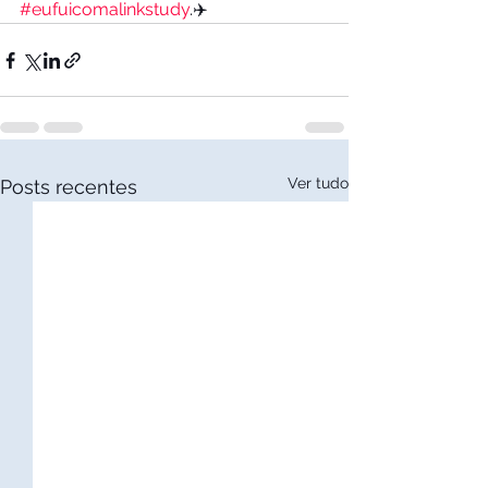
#eufuicomalinkstudy
.✈️
Ver tudo
Posts recentes