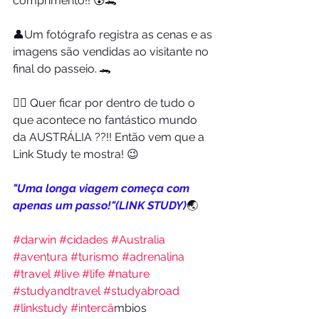
comprimento!! 😰🐊 
👤Um fotógrafo registra as cenas e as 
imagens são vendidas ao visitante no 
final do passeio. 🐊 
🙋‍♀️ Quer ficar por dentro de tudo o 
que acontece no fantástico mundo 
da AUSTRÁLIA ??!! Então vem que a 
Link Study te mostra! 😉 
"Uma longa viagem começa com 
apenas um passo!"(LINK STUDY)
🌏
#darwin
#cidades
#Australia
#aventura
#turismo
#adrenalina
#travel
#live
#life
#nature
#studyandtravel
#studyabroad
#linkstudy
#interca
̂mbios 