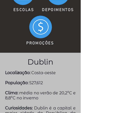
ESCOLAS
DEPOIMENTOS
PROMOÇÕES
Dublin
Localização:
Costa-oeste
População:
527,612
Clima:
média no verão de 20,2°C e
8,8°C no inverno
Curiosidades:
Dublin é a capital e