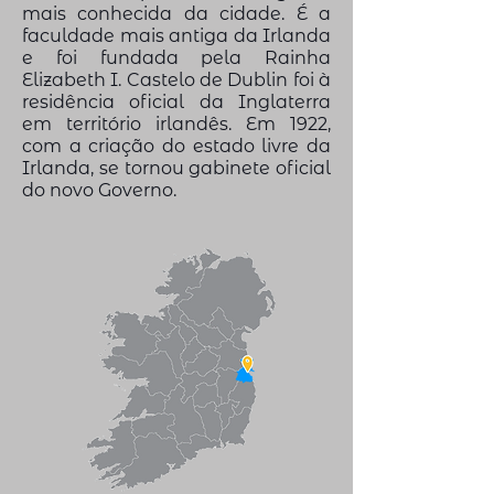
mais conhecida da cidade. É a
faculdade mais antiga da Irlanda
e foi fundada pela Rainha
Elizabeth I. Castelo de Dublin foi à
residência oficial da Inglaterra
em território irlandês. Em 1922,
com a criação do estado livre da
Irlanda, se tornou gabinete oficial
do novo Governo.