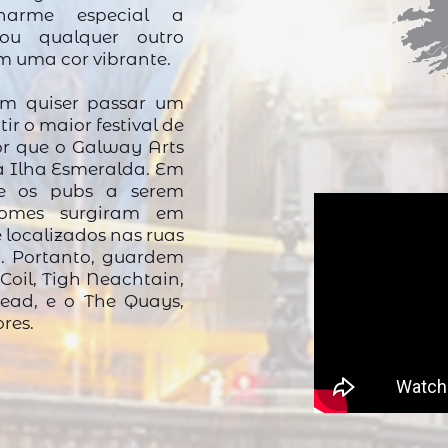
harme especial a
ou qualquer outro
m uma cor vibrante.
m quiser passar um
tir o maior festival de
or que o
Galway Arts
na Ilha Esmeralda. Em
re os pubs a serem
 nomes surgiram em
 localizados nas ruas
t. Portanto, guardem
Coil, Tigh Neachtain,
ead, e o The Quays,
res.