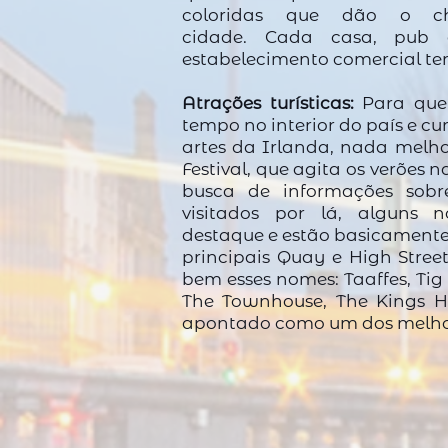
coloridas que dão o c
cidade. Cada casa, pub 
estabelecimento comercial te
Atrações turísticas:
Para que
tempo no interior do país e cur
artes da Irlanda, nada melh
Festival
, que agita os verões 
busca de informações sob
visitados por lá, alguns
destaque e estão basicamente
principais Quay e High Stree
bem esses nomes: Taaffes, Tig 
The Townhouse, The Kings H
apontado como um dos melho
>