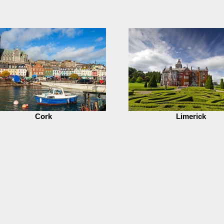
Cork
Limerick