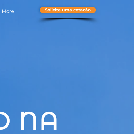
Solicite uma cotação
More
O NA