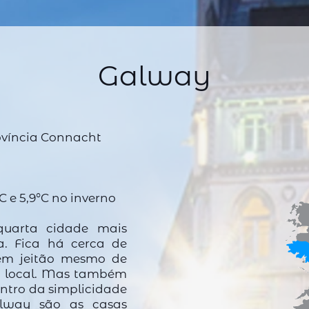
Galway
ovíncia
Connacht
C e 5,9°C no inverno
uarta cidade mais
a. Fica há cerca de
em jeitão mesmo de
do local. Mas também
ntro da simplicidade
alway são as casas