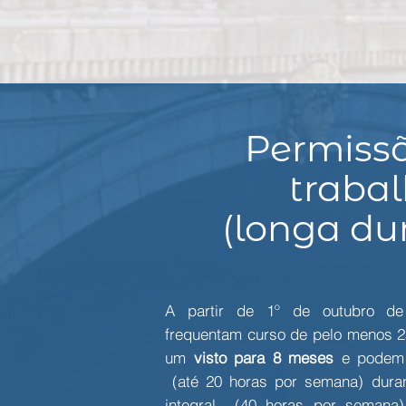
Permiss
traba
(longa du
A partir de 1º de outubro d
frequentam curso de pelo menos 
um
visto para 8 meses
e podem t
(até 20 horas por semana) dura
integral (40 horas por semana