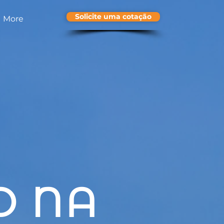
Solicite uma cotação
More
O NA