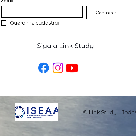
Email
*
Cadastrar
Quero me cadastrar
Siga a Link Study
© Link Study – Todos