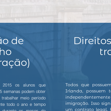
ão de
Direito
lho
tr
ração)
e 2015 os alunos que
Todos que possuem
Irlanda, possuem 
25 semanas podem obter
independentemente d
rabalhar meio período
imigração. Isso sign
nte todo o ano e tempo
um contrato legal, 
) durante os meses de