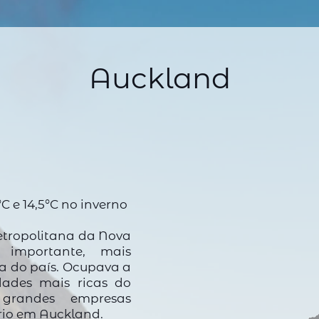
Auckland
C e 14,5°C no inverno
tropolitana da Nova
 importante, mais
ra do país. Ocupava a
dades mais ricas do
grandes empresas
rio em Auckland.