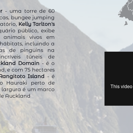
r
- uma torre de 60
cas, bungee jumping
atório,
Kelly Tarlton's
uário público, exibe
 animais vivos em
hábitats, incluindo a
ias de pingüins na
críveis túneis de
ckland Domain
- é o
d, e com 75 hectares
Rangitoto Island
- é
o Hauraki perto de
e largura é um marco
 de Auckland