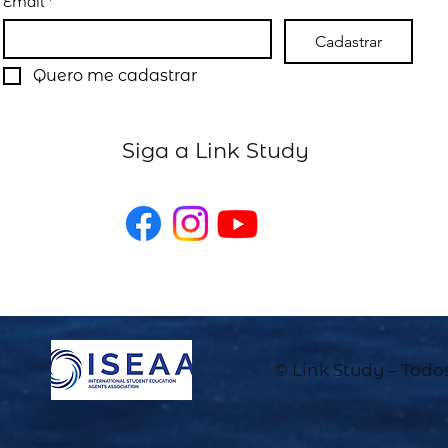
Email
*
Cadastrar
Quero me cadastrar
Siga a Link Study
© Link Study – Todos