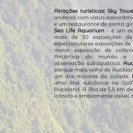
Atrações turísticas:
Sky Towe
andares com vistas panorâmi
e um restaurante de ponta gir
Sea Life Aquarium
-
é um aq
mais de 30 exposições de
espectaculares exposições de 
maior exposição de colôn
Antártica do mundo e in
observação subaquática.
Au
parque mais velho de Aucklan
um dos maiores da cidade.
uma ilha vulcânica no Golf
Auckland. A ilha de 5,5 km d
icônico e amplamente visível
>