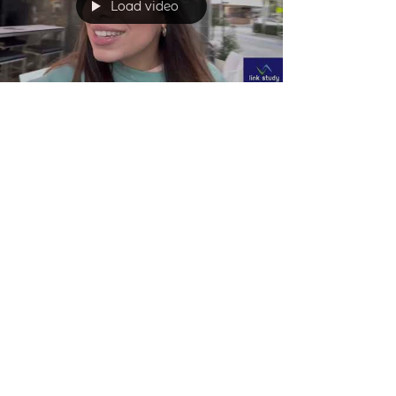
Listas de Ocupações
Load video
lang08
27 de jul. de 2021
1 min de leitura
Intercâmbio em Gold