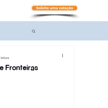
Solicite uma cotação
More
 leitura
e Fronteiras