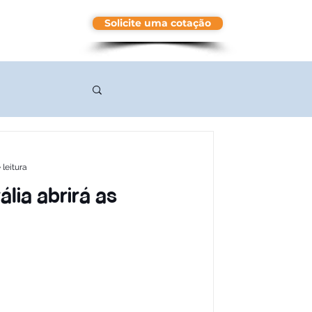
Solicite uma cotação
More
 leitura
lia abrirá as