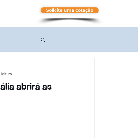
Solicite uma cotação
More
 leitura
lia abrirá as