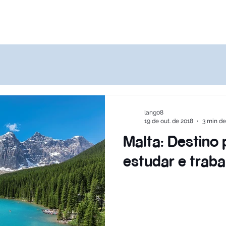
Destinos
Quem Somos
Agências
lang08
19 de out. de 2018
3 min de
Malta: Destino 
estudar e traba