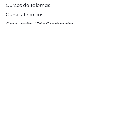
Cursos de Idiomas
Cursos Técnicos
Graduação / Pós Graduação
Estudo e Trabalho
Job Help Austrália
Quem Somos
Blog
Solicite uma cotação
Receba novidades da Link
Study:
Cadastre seu e-mail para receber 
conteúdos e informações sobre 
intercâmbio.