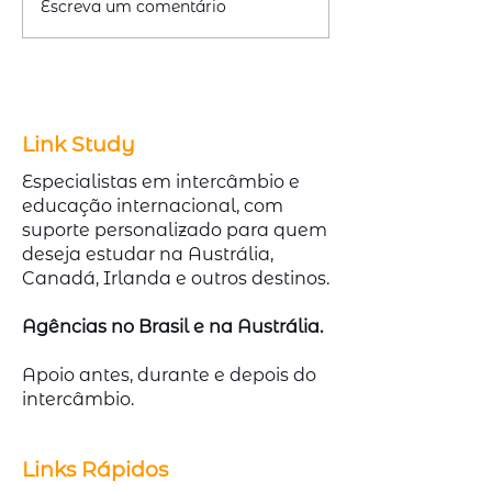
Escreva um comentário
Emitir ou Renovar
Cursos Técnico
Passaporte com
Austrália com A
redução de 50% na taxa
Demanda no Me
Link Study
Especialistas em intercâmbio e
educação internacional, com
suporte personalizado para quem
deseja estudar na Austrália,
Canadá, Irlanda e outros destinos.
Agências no Brasil e na Austrália.
Apoio antes, durante e depois do
intercâmbio.
Links Rápidos