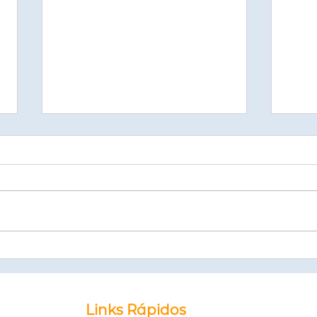
Emitir ou Renovar
Curs
Passaporte com redução de
Aust
50% na taxa
no 
© Direitos Autorais Link Study
Links Rápidos