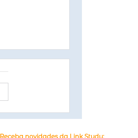
os Técnicos na
rália com Alta Demanda
Mercado
Receba novidades da Link Study: