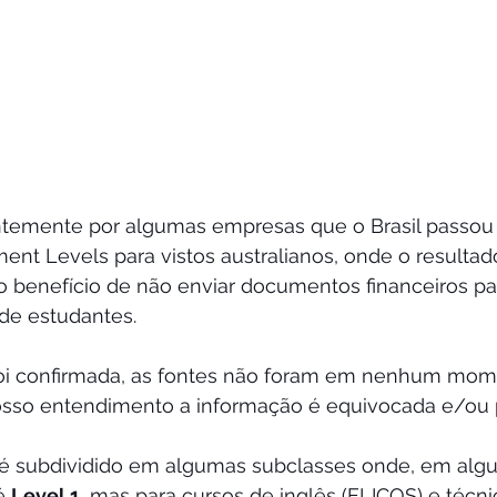
ntemente por algumas empresas que o Brasil passou 
nt Levels para vistos australianos, onde o resultado
, o benefício de não enviar documentos financeiros pa
de estudantes. 
foi confirmada, as fontes não foram em nenhum mom
sso entendimento a informação é equivocada e/ou p
 é subdividido em algumas subclasses onde, em algu
é 
Level 1
, mas para cursos de inglês (ELICOS) e técnic