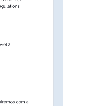
egulations 
el 2 
 
guiremos com a 