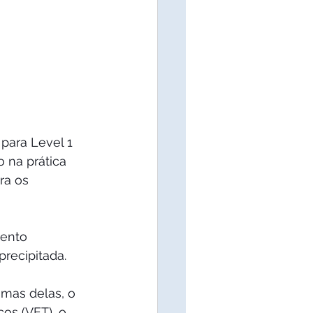
para Level 1 
 na prática 
ra os 
ento 
recipitada. 
mas delas, o 
os (VET), o 