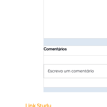
Comentários
Escreva um comentário
Quanto custa morar na
Austrália em 2026? Um
guia por cidade
Link Study