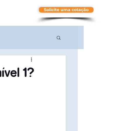
Solicite uma cotação
More
ível 1?