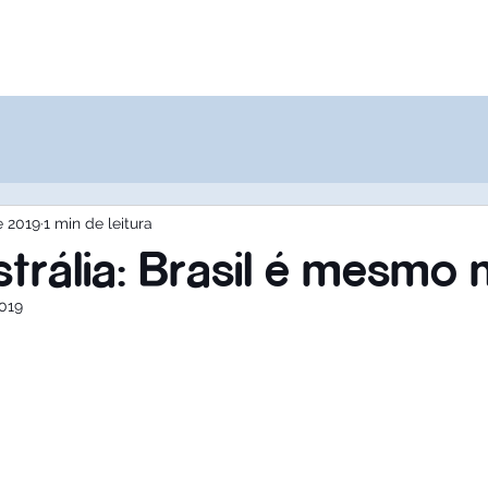
Destinos
Quem Somos
Agências
e 2019
1 min de leitura
trália: Brasil é mesmo n
2019