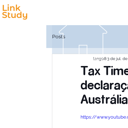
Estudar
Trabalhar
Posts
lang08
3 de jul. d
Tax Time
declaraç
Austrália
https://www.youtub