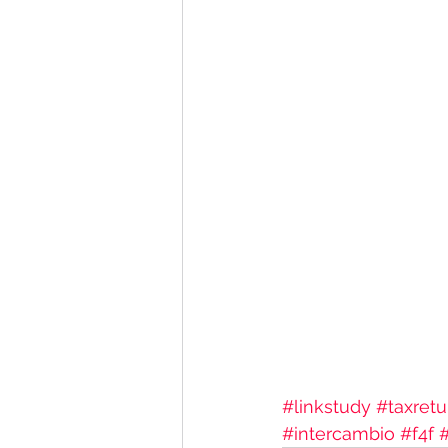
#linkstudy
#taxretu
#intercambio
#f4f