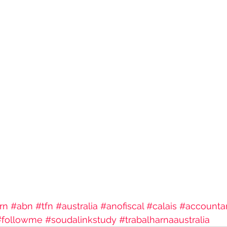
rn
#abn
#tfn
#australia
#anofiscal
#calais
#accounta
#followme
#soudalinkstudy
#trabalharnaaustralia