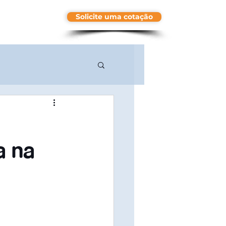
Solicite uma cotação
More
a na