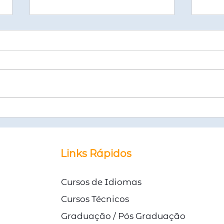
Emitir ou Renovar
Curs
Passaporte com redução de
Aust
50% na taxa
no 
© Direitos Autorais Link Study
Links Rápidos
Cursos de Idiomas
Cursos Técnicos
Graduação / Pós Graduação