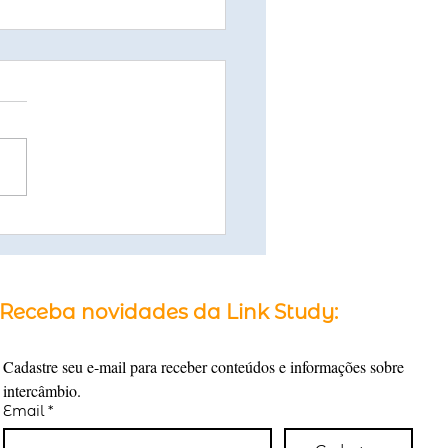
os Técnicos na
rália com Alta Demanda
Mercado
Receba novidades da Link Study:
Cadastre seu e-mail para receber conteúdos e informações sobre 
intercâmbio.
Email
*