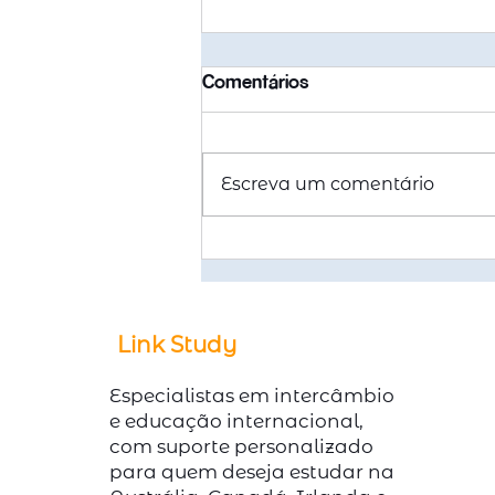
Comentários
Escreva um comentário
Quanto custa morar na
Austrália em 2026? Um
guia por cidade
Link Study
Especialistas em intercâmbio
e educação internacional,
com suporte personalizado
para quem deseja estudar na