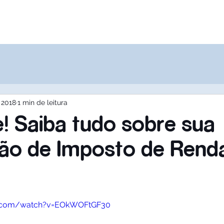
Destinos
Quem Somos
Agências
e 2018
1 min de leitura
! Saiba tudo sobre sua
ão de Imposto de Rend
e.com/watch?v=EOkWOFtGF30