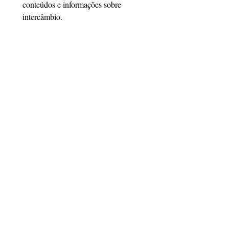
conteúdos e informações sobre 
intercâmbio.
Email
*
Cadastrar
Quero me cadastrar
Siga a Link Study
Certificações