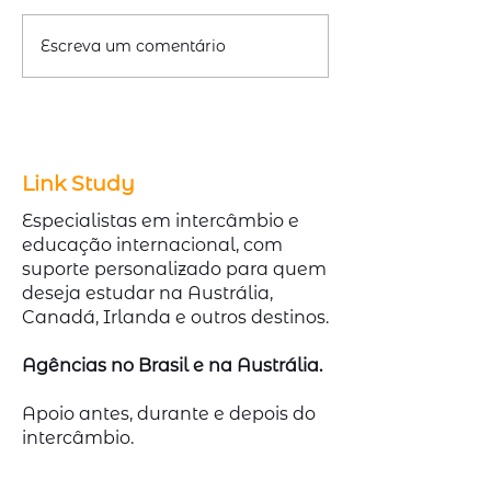
Escreva um comentário
Emitir ou Renovar
Cursos Técnico
Passaporte com
Austrália com A
redução de 50% na taxa
Demanda no Me
Link Study
Especialistas em intercâmbio e
educação internacional, com
suporte personalizado para quem
deseja estudar na Austrália,
Canadá, Irlanda e outros destinos.
Agências no Brasil e na Austrália.
Apoio antes, durante e depois do
intercâmbio.