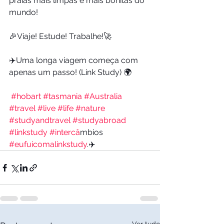
praias mais limpas e mais bonitas do 
mundo! 
🎉Viaje! Estude! Trabalhe!🚀
✈️Uma longa viagem começa com 
apenas um passo! (Link Study) 🌍
#hobart
#tasmania
#Australia
#travel
#live
#life
#nature
#studyandtravel
#studyabroad
#linkstudy
#interca
̂mbios 
#eufuicomalinkstudy
.✈️