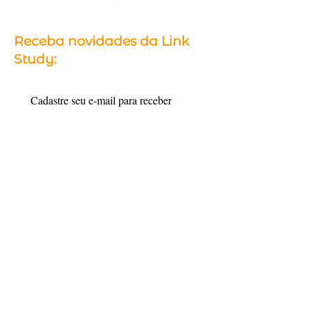
Receba novidades da Link
Study:
Cadastre seu e-mail para receber 
conteúdos e informações sobre 
intercâmbio.
Email
*
Cadastrar
Quero me cadastrar
Siga a Link Study