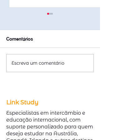
Comentários
Escreva um comentário
Emitir ou Renovar
Cursos Técnico
Passaporte com
Austrália com A
redução de 50% na taxa
Demanda no Me
Link Study
Especialistas em intercâmbio e
educação internacional, com
suporte personalizado para quem
deseja estudar na Austrália,