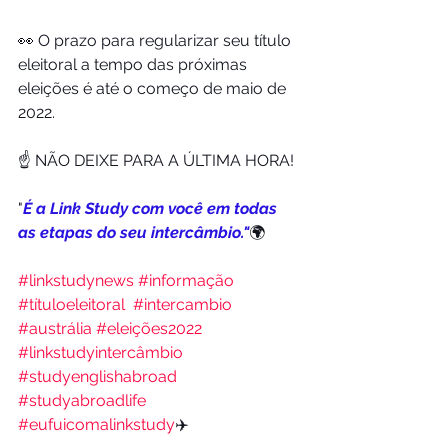
👀 O prazo para regularizar seu título 
eleitoral a tempo das próximas 
eleições é até o começo de maio de 
2022. 
☝️ NÃO DEIXE PARA A ÚLTIMA HORA! 
"
É a Link Study com você em todas 
as etapas do seu intercâmbio."
🌍
#linkstudynews
#informação
#títuloeleitoral
#intercambio
#austrália
#eleições2022
#linkstudyintercâmbio
#studyenglishabroad
#studyabroadlife
#eufuicomalinkstudy
✈️ 