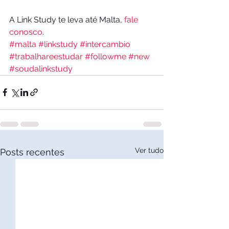
A Link Study te leva até Malta, 
fale 
conosco
. 
#malta
#linkstudy
#intercambio
#trabalhareestudar
#followme
#new
#soudalinkstudy
Ver tudo
Posts recentes