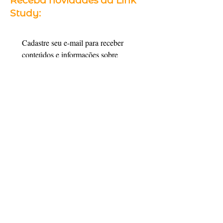
Receba novidades da Link
Study:
Cadastre seu e-mail para receber 
conteúdos e informações sobre 
intercâmbio.
Email
*
Cadastrar
Quero me cadastrar
Siga a Link Study
Certificações