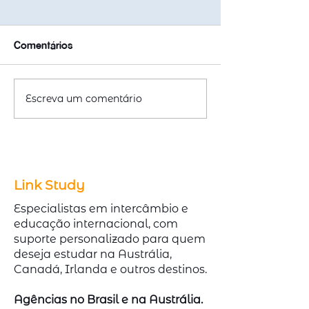
Comentários
Escreva um comentário
Emitir ou Renovar
Cursos Técnico
Passaporte com
Austrália com A
redução de 50% na taxa
Demanda no Me
Link Study
Especialistas em intercâmbio e
educação internacional, com
suporte personalizado para quem
deseja estudar na Austrália,
Canadá, Irlanda e outros destinos.
Agências no Brasil e na Austrália.