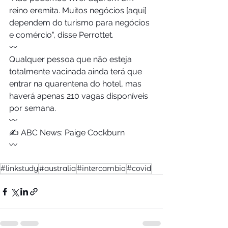
reino eremita. Muitos negócios [aqui] 
dependem do turismo para negócios 
e comércio", disse Perrottet.
〰️
Qualquer pessoa que não esteja 
totalmente vacinada ainda terá que 
entrar na quarentena do hotel, mas 
haverá apenas 210 vagas disponíveis 
por semana.
〰️
✍️ ABC News: Paige Cockburn
〰️
#linkstudy
#australia
#intercambio
#covid