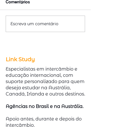
Comentários
Escreva um comentário
Emitir ou Renovar
Cursos Técnico
Passaporte com
Austrália com A
redução de 50% na taxa
Demanda no Me
Link Study
Especialistas em intercâmbio e
educação internacional, com
suporte personalizado para quem
deseja estudar na Austrália,
Canadá, Irlanda e outros destinos.
Agências no Brasil e na Austrália.
Apoio antes, durante e depois do
intercâmbio.