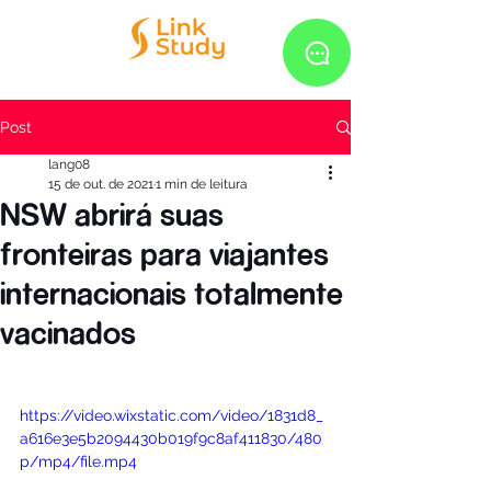
Post
lang08
15 de out. de 2021
1 min de leitura
NSW abrirá suas
fronteiras para viajantes
internacionais totalmente
vacinados
https://video.wixstatic.com/video/1831d8_
a616e3e5b2094430b019f9c8af411830/480
p/mp4/file.mp4