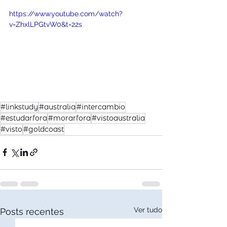
https://www.youtube.com/watch?
v=ZhxlLPGtvW0&t=22s
#linkstudy
#australia
#intercambio
#estudarfora
#morarfora
#vistoaustralia
#visto
#goldcoast
Ver tudo
Posts recentes