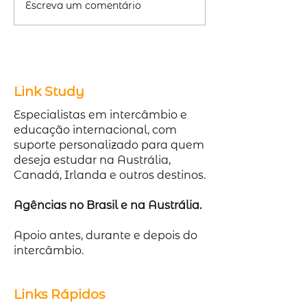
Escreva um comentário
Emitir ou Renovar
Cursos Técnico
Passaporte com
Austrália com A
redução de 50% na taxa
Demanda no Me
Link Study
Especialistas em intercâmbio e
educação internacional, com
suporte personalizado para quem
deseja estudar na Austrália,
Canadá, Irlanda e outros destinos.
Agências no Brasil e na Austrália.
Apoio antes, durante e depois do
intercâmbio.
Links Rápidos