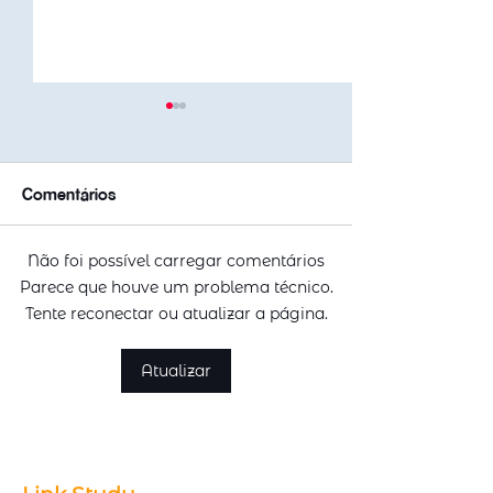
Comentários
Não foi possível carregar comentários
Emitir ou Renovar
Cursos Técnico
Parece que houve um problema técnico.
Passaporte com
Austrália com A
Tente reconectar ou atualizar a página.
redução de 50% na taxa
Demanda no Me
Atualizar