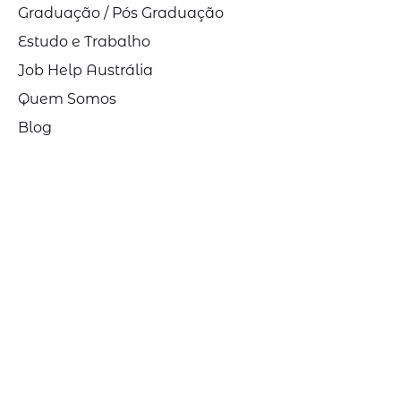
Graduação / Pós Graduação
Estudo e Trabalho
Job Help Austrália
Quem Somos
Blog
Solicite uma cotação
Receba novidades da Link
Study:
Cadastre seu e-mail para receber 
conteúdos e informações sobre 
intercâmbio.
Email
*