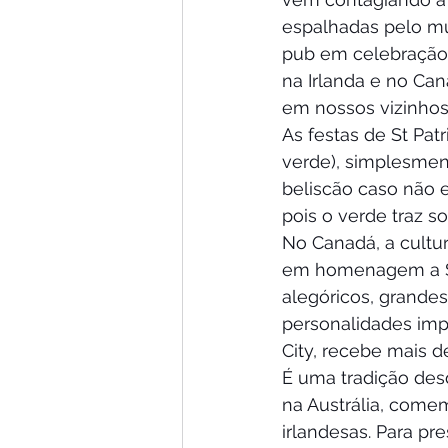
espalhadas pelo mu
pub em celebração a
na Irlanda e no Can
em nossos vizinhos 
As festas de St Pat
verde), simplesment
beliscão caso não 
pois o verde traz s
No Canadá, a cultur
em homenagem a St 
alegóricos, grandes
personalidades impo
City, recebe mais 
É uma tradição des
na Austrália, comem
irlandesas. Para p