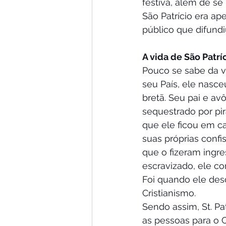
festiva, além de se
São Patrício era a
público que difundi
A vida de São Patrí
Pouco se sabe da vi
seu País, ele nasce
bretã. Seu pai e avô
sequestrado por pir
que ele ficou em c
suas próprias confi
que o fizeram ingre
escravizado, ele co
Foi quando ele desc
Cristianismo.
Sendo assim, St. P
as pessoas para o 