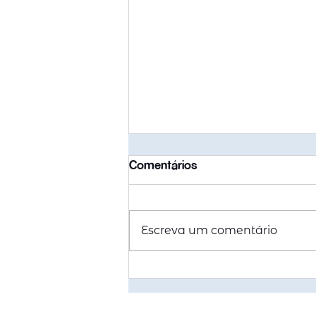
Comentários
Escreva um comentário
Quanto custa morar na
Austrália em 2026? Um
guia por cidade