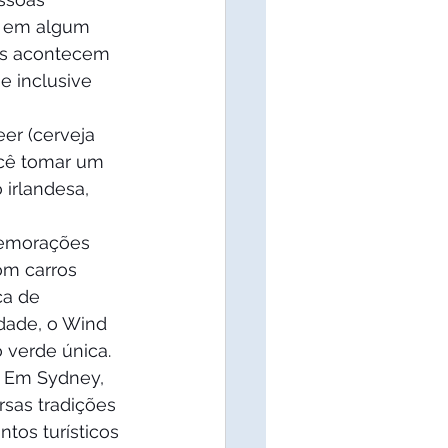
a em algum 
ais acontecem 
e inclusive 
er (cerveja 
ocê tomar um 
irlandesa, 
memorações 
om carros 
ça de 
dade, o Wind 
 verde única. 
. Em Sydney, 
sas tradições 
os turísticos 