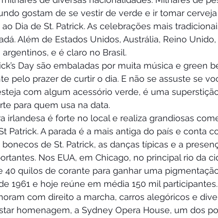
ndo gostam de se vestir de verde e ir tomar cervej
o Dia de St. Patrick. As celebrações mais tradicion
adá. Além de Estados Unidos, Austrália, Reino Unido, 
argentinos, e é claro no Brasil.
rick’s Day são embaladas por muita música e green be
e pelo prazer de curtir o dia. E não se assuste se v
esteja com algum acessório verde, é uma superstição 
orte para quem usa na data.
a irlandesa é forte no local e realiza grandiosas co
Patrick. A parada é a mais antiga do país e conta c
 bonecos de St. Patrick, as danças típicas e a presen
rtantes. Nos EUA, em Chicago, no principal rio da ci
de 40 quilos de corante para ganhar uma pigmentação
de 1961 e hoje reúne em média 150 mil participantes
oram com direito a marcha, carros alegóricos e diver
restar homenagem, a Sydney Opera House, um dos pont