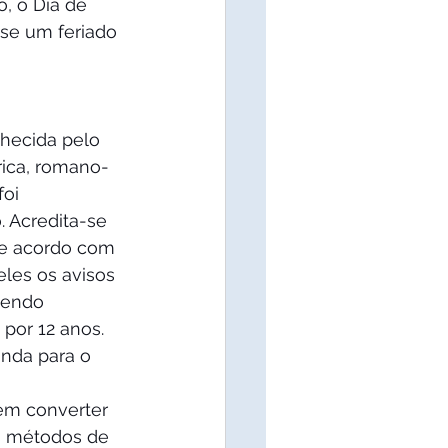
, o Dia de 
se um feriado 
nhecida pelo 
rica, romano-
oi 
. Acredita-se 
de acordo com 
eles os avisos 
sendo 
por 12 anos. 
anda para o 
em converter 
s métodos de 