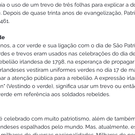
ía o uso de um trevo de três folhas para explicar a d
. Depois de quase trinta anos de evangelização, Patrí
461.
de
os, a cor verde e sua ligação com o dia de São Patrí
rdes e trevos eram usados nas celebrações do dia de 
rebelião irlandesa de 1798, na esperança de propagar 
 irlandeses vestiram uniformes verdes no dia 17 de m
 a atenção pública para a rebelião. A expressão irla
n" (Vestindo o verde), significa usar um trevo ou ent
verde em referência aos soldados rebeldes.
a é celebrado com muito patriotismo, além de também
landeses espalhados pelo mundo. Mas, atualmente, es
milhares de diversas nacionalidades. Milhares de pe