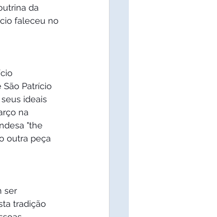
outrina da 
cio faleceu no 
cio 
São Patrício 
seus ideais 
arço na 
ndesa "the 
ão outra peça 
 ser 
ta tradição 
ssoas 