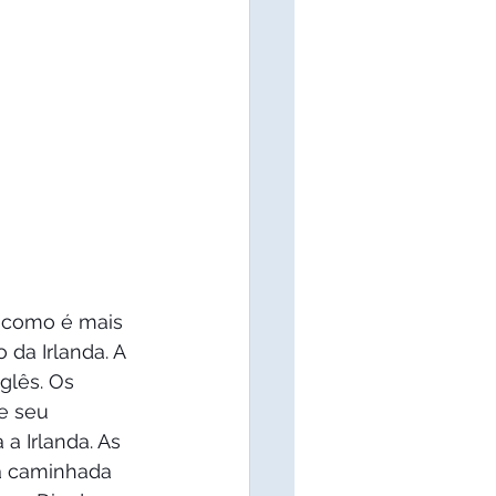
, como é mais 
 da Irlanda. A 
glês. Os 
e seu 
a Irlanda. As 
a caminhada 