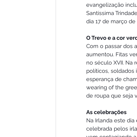
evangelização inclu
Santíssima Trindade
dia 17 de março de 
O Trevo e a cor ver
Com o passar dos an
aumentou. Fitas ve
no século XVII. Na 
políticos, soldados
esperança de chamar
wearing of the gree
de roupa que seja 
As celebrações
Na Irlanda este di
celebrada pelos ir
vem contagiando a 