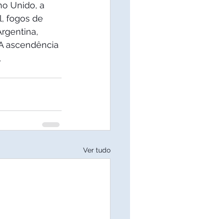
o Unido, a 
l, fogos de 
Argentina, 
 A ascendência 
 
Ver tudo