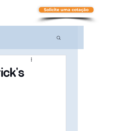
Solicite uma cotação
More
ick's