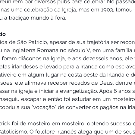
 reunirem por diversos pubs para celebrar. No passado
penas uma celebração da Igreja, mas em 1903, tornou-
u a tradição mundo à fora.
cio
da de São Patrício, apesar de sua trajetória ser reco
u na Inglaterra Romana no século V, em uma família 
 foram diáconos na Igreja, e aos dezesseis anos, ele f
atas irlandeses e levado para a Irlanda como escravo
ativeiro em algum lugar na costa oeste da Irlanda e 
ssões, ele afirmava receber recados de Deus, dentre 
ssar na igreja e iniciar a evangelização. Após 6 anos 
nseguiu escapar e então foi estudar em um mosteiro 
obriu a sua "vocação" de converter os pagãos na Irl
atrick foi de mosteiro em mosteiro, obtendo sucesso 
Catolicismo. O folclore irlandês alega que um de seu