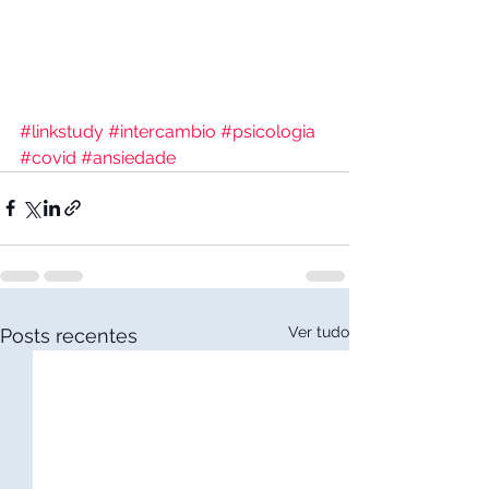
#linkstudy
#intercambio
#psicologia
#covid
#ansiedade
Ver tudo
Posts recentes