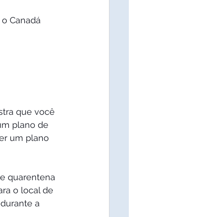
a o Canadá 
stra que você 
um plano de 
ter um plano 
 de quarentena 
ra o local de 
durante a 