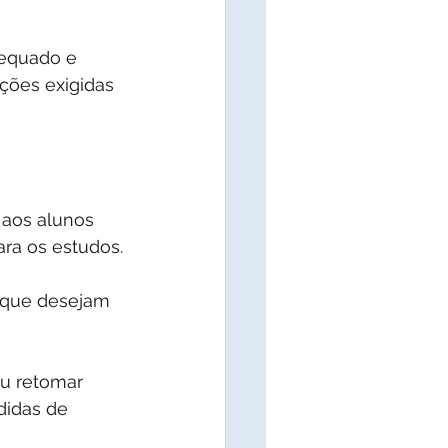
equado e 
ções exigidas 
aos alunos 
ara os estudos.
 que desejam 
ou retomar 
idas de 