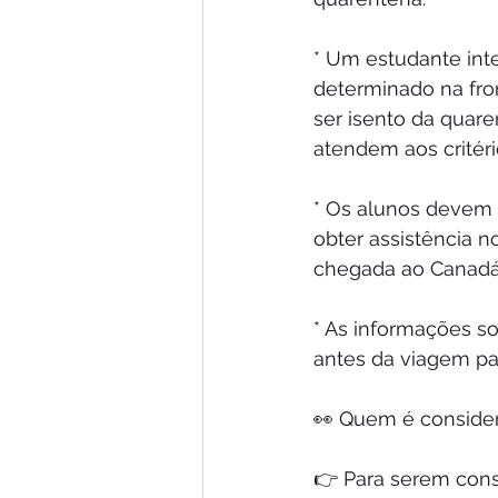
* Um estudante int
determinado na fro
ser isento da quar
atendem aos critér
* Os alunos devem 
obter assistência 
chegada ao Canadá
* As informações s
antes da viagem pa
👀 Quem é consider
👉 Para serem cons