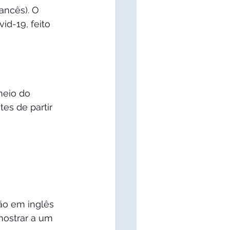
ancês). O 
d-19, feito 
meio do 
es de partir 
ão em inglês 
mostrar a um 