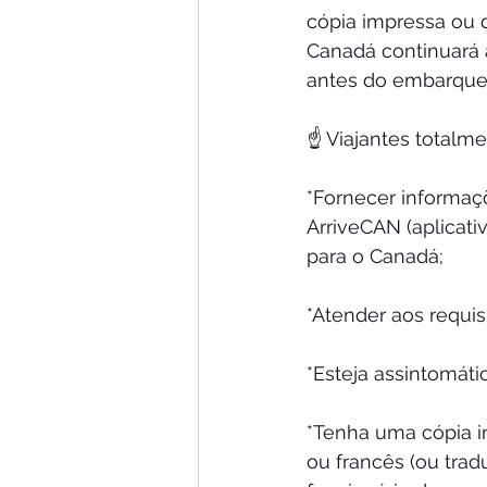
cópia impressa ou d
Canadá continuará a
antes do embarque
☝️ Viajantes total
*Fornecer informaç
ArriveCAN (aplicati
para o Canadá;
*Atender aos requis
*Esteja assintomáti
*Tenha uma cópia i
ou francês (ou trad