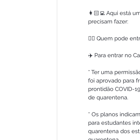
👩🏻‍💻 Aqui está u
precisam fazer:
🙋‍♀️ Quem pode ent
✈️ Para entrar no 
* Ter uma permissã
foi aprovado para 
prontidão COVID-19 
de quarentena.
* Os planos indicam
para estudantes int
quarentena dos est
quarentena.