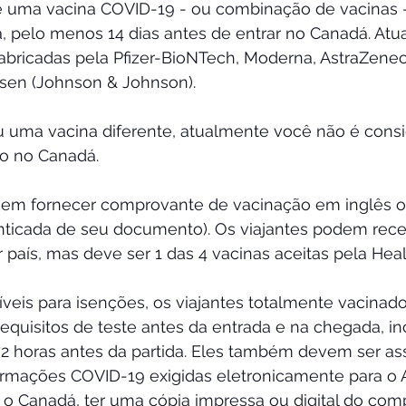
e uma vacina COVID-19 - ou combinação de vacinas -
 pelo menos 14 dias antes de entrar no Canadá. Atu
fabricadas pela Pfizer-BioNTech, Moderna, AstraZenec
sen (Johnson & Johnson).
 uma vacina diferente, atualmente você não é cons
o no Canadá.
devem fornecer comprovante de vacinação em inglês o
ticada de seu documento). Os viajantes podem rece
país, mas deve ser 1 das 4 vacinas aceitas pela Hea
veis para isenções, os viajantes totalmente vacinado
quisitos de teste antes da entrada e na chegada, inc
72 horas antes da partida. Eles também devem ser ass
formações COVID-19 exigidas eletronicamente para o 
a o Canadá, ter uma cópia impressa ou digital do co