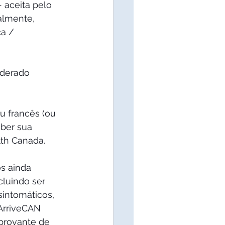
 aceita pelo 
almente, 
a / 
iderado 
u francês (ou 
ber sua 
lth Canada.
s ainda 
luindo ser 
intomáticos, 
ArriveCAN 
mprovante de 