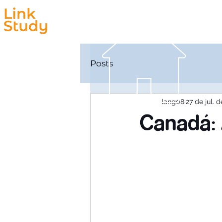
Estudar
Trabalhar
Posts
lang08
27 de jul. 
Canadá: 