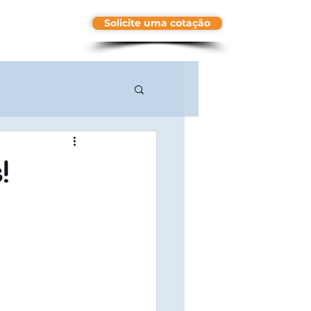
Solicite uma cotação
More
!