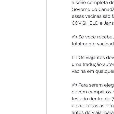
a série completa d
Governo do Canadá,
essas vacinas são 
COVISHIELD e Jans
✍️ Se você recebeu
totalmente vacinad
🙋‍♀️ Os viajantes 
uma tradução auten
vacina em qualquer 
✍️ Para serem elegí
devem cumprir os re
testado dentro de 
enviar todas as in
antes de viajar par