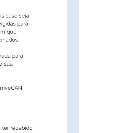
s caso seja 
igidas para 
em que 
cinados.
nada para 
e sua 
rriveCAN 
 ter recebido 