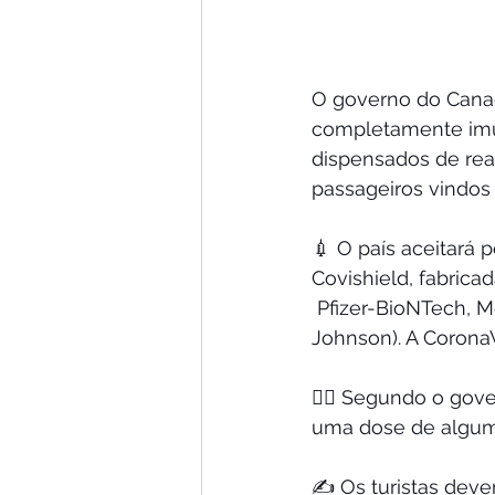
O governo do Canadá
completamente imun
dispensados de real
passageiros vindos 
💉 O país aceitará 
Covishield, fabricad
 Pfizer-BioNTech, Moderna, AstraZeneca / COVISHIELD e Janssen (Johnson & 
Johnson). A CoronaV
🙋‍♀️ Segundo o go
uma dose de algum 
✍️ Os turistas deve