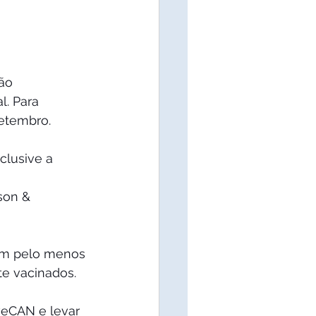
 
ão 
l. Para 
setembro.
clusive a 
ram pelo menos 
e vacinados.
veCAN e levar 