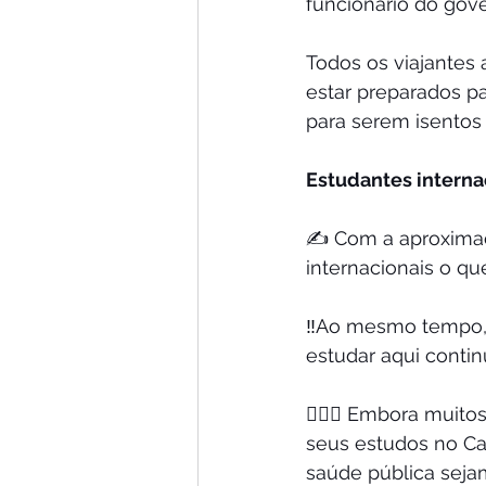
funcionário do gove
Todos os viajantes
estar preparados p
para serem isentos
Estudantes interna
✍️ Com a aproximaç
internacionais o qu
‼️Ao mesmo tempo,
estudar aqui conti
🤷🏻‍♀️ Embora mui
seus estudos no Ca
saúde pública seja