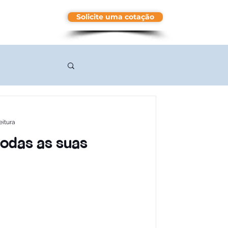
Solicite uma cotação
More
eitura
todas as suas