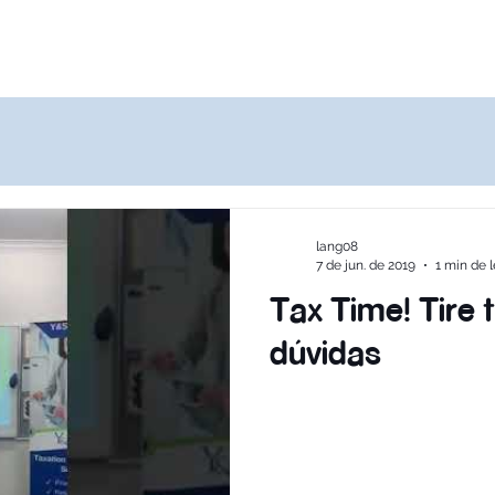
Destinos
Quem Somos
Agências
lang08
7 de jun. de 2019
1 min de l
Tax Time! Tire 
dúvidas